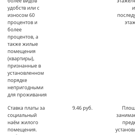
более видов
этаже/н
удобств или с
и
износом 60
послед
процентов и
этаж
более
процентов, а
также жилые
помещения
(квартиры),
признанные в
установленном
порядке
непригодными
для проживания
Ставка платы за
9.46 руб.
Площ
социальный
занима
наём жилого
пред
помещения.
установ