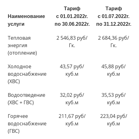
Тариф
Тариф
Наименование
с 01.01.2022г.
с 01.07.2022г.
услуги
по 30.06.2022г.
по 31.12.2022г.
Тепловая
2 546,83 руб/
2 684,36 руб/
энергия
Гк.
Гк.
(отопление)
Холодное
43,57 руб/
45,88 руб/
водоснабжение
куб.м
куб.м
(ХВС)
Водоотведение
32,02 руб/
35,53 руб/
(ХВС + ГВС)
куб.м
куб.м
Горячее
211,67 руб/
223,04 руб/
водоснабжение
куб.м
куб.м
(ГВС)