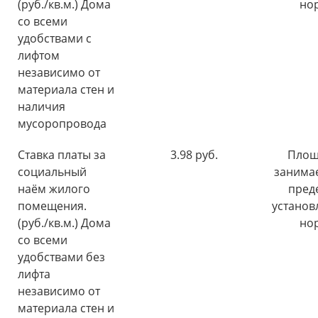
(руб./кв.м.) Дома
но
со всеми
удобствами с
лифтом
независимо от
материала стен и
наличия
мусоропровода
Ставка платы за
3.98 руб.
Площ
социальный
занима
наём жилого
пред
помещения.
установ
(руб./кв.м.) Дома
но
со всеми
удобствами без
лифта
независимо от
материала стен и