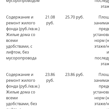
мусоропроводом
послед
этаж
Содержание и
21.08
25.70 руб.
Площ
ремонт жилого
руб.
занима
фонда (руб./кв.м.)
пред
Жилые дома со
установ
всеми
норм (н
удобствами, с
этаже/н
лифтом, без
и
мусоропровода
послед
этаж
Содержание и
23.86
23.86 руб.
Площ
ремонт жилого
руб.
занима
фонда (руб./кв.м.)
пред
Жилые дома со
установ
всеми
норм (н
удобствами, без
этаже/н