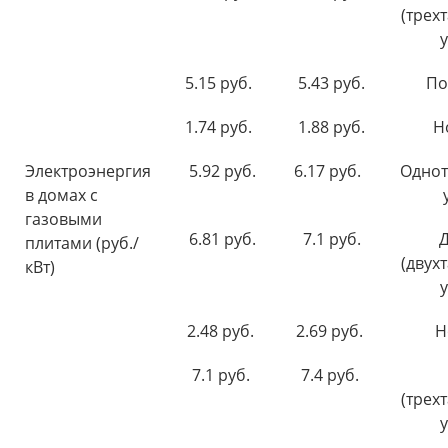
(трех
у
5.15 руб.
5.43 руб.
По
1.74 руб.
1.88 руб.
Н
Электроэнергия
5.92 руб.
6.17 руб.
Одно
в домах с
газовыми
6.81 руб.
7.1 руб.
плитами (руб./
(двух
кВт)
у
2.48 руб.
2.69 руб.
Н
7.1 руб.
7.4 руб.
(трех
у