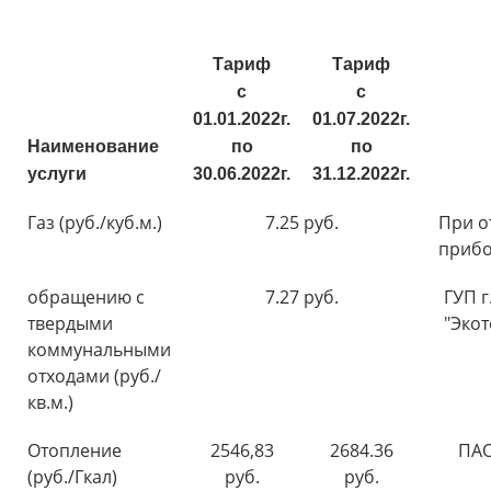
Тариф
Тариф
с
с
01.01.2022г.
01.07.2022г.
Наименование
по
по
услуги
30.06.2022г.
31.12.2022г.
Газ (руб./куб.м.)
7.25 руб.
При о
прибо
обращению с
7.27 руб.
ГУП г
твердыми
"Эко
коммунальными
отходами (руб./
кв.м.)
Отопление
2546,83
2684.36
ПА
(руб./Гкал)
руб.
руб.