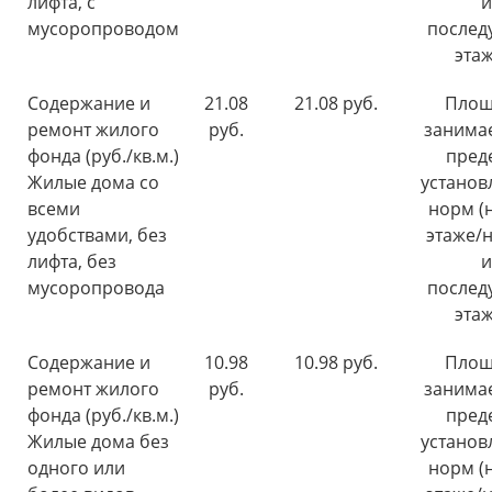
лифта, с
и
мусоропроводом
послед
этаж
Содержание и
21.08
21.08 руб.
Площ
ремонт жилого
руб.
занима
фонда (руб./кв.м.)
пред
Жилые дома со
установ
всеми
норм (н
удобствами, без
этаже/н
лифта, без
и
мусоропровода
послед
этаж
Содержание и
10.98
10.98 руб.
Площ
ремонт жилого
руб.
занима
фонда (руб./кв.м.)
пред
Жилые дома без
установ
одного или
норм (н