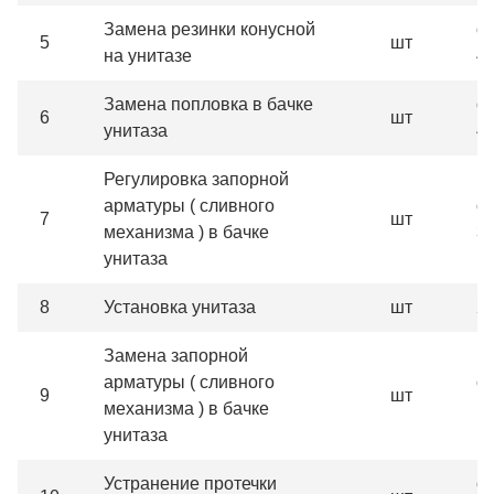
Замена резинки конусной
от
5
шт
на унитазе
4
Замена попловка в бачке
от
6
шт
унитаза
4
Регулировка запорной
арматуры ( сливного
от
7
шт
механизма ) в бачке
3
унитаза
8
Установка унитаза
шт
2
Замена запорной
арматуры ( сливного
от
9
шт
механизма ) в бачке
1
унитаза
Устранение протечки
от