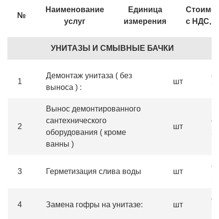
Наименование
Единица
Стоимо
№
услуг
измерения
с НДС, р
УНИТАЗЫ И СМЫВНЫЕ БАЧКИ
Демонтаж унитаза ( без
от
1
шт
выноса ) :
7
Вынос демонтированного
сантехнического
от
2
шт
оборудования ( кроме
3
ванны )
от
3
Герметизация слива воды
шт
5
от
4
Замена гофры на унитазе:
шт
1