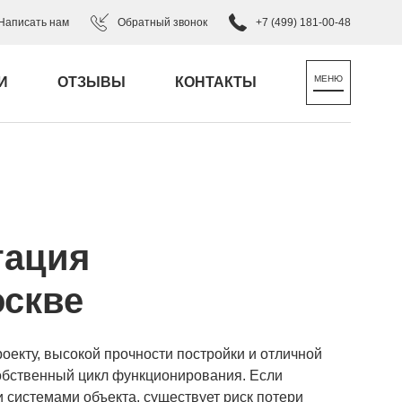
Написать нам
Обратный звонок
+7 (499) 181-00-48
И
ОТЗЫВЫ
КОНТАКТЫ
тация
оскве
оекту, высокой прочности постройки и отличной
обственный цикл функционирования. Если
системами объекта, существует риск потери