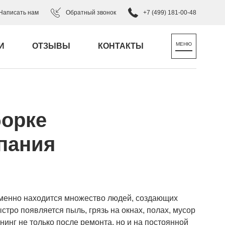
Написать нам
Обратный звонок
+7 (499) 181-00-48
И
ОТЗЫВЫ
КОНТАКТЫ
борке
пания
еменно находится множество людей, создающих
тро появляется пыль, грязь на окнах, полах, мусор
инг не только после ремонта, но и на постоянной