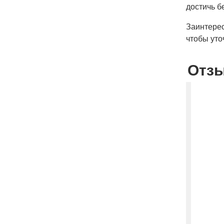
достичь б
Заинтере
чтобы уто
Отз