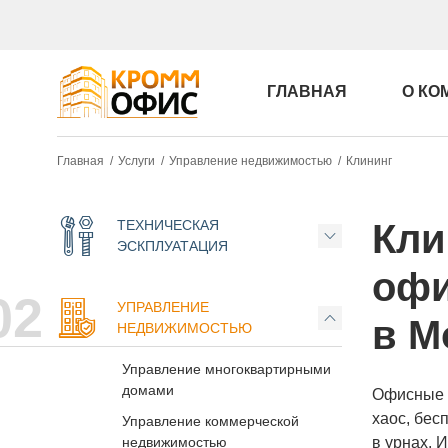
ГЛАВНАЯ
О КО
Главная /
Услуги /
Управление недвижимостью /
Клининг
ТЕХНИЧЕСКАЯ
Кли
ЭСКПЛУАТАЦИЯ
офи
02
УПРАВЛЕНИЕ
в М
НЕДВИЖИМОСТЬЮ
Управление многоквартирными
домами
Офисные к
хаос, бес
Управление коммерческой
недвижимостью
в урнах. 